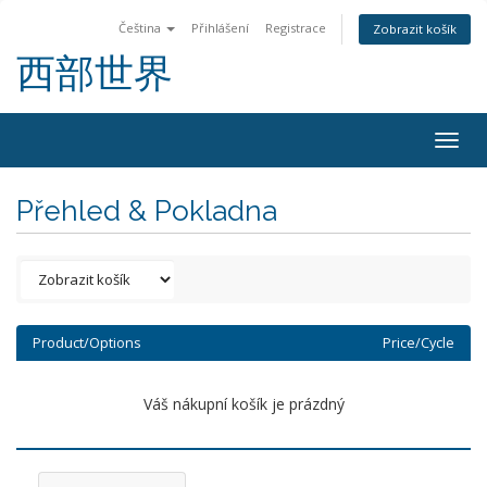
Čeština
Přihlášení
Registrace
Zobrazit košík
西部世界
Togg
navig
Přehled & Pokladna
Product/Options
Price/Cycle
Váš nákupní košík je prázdný