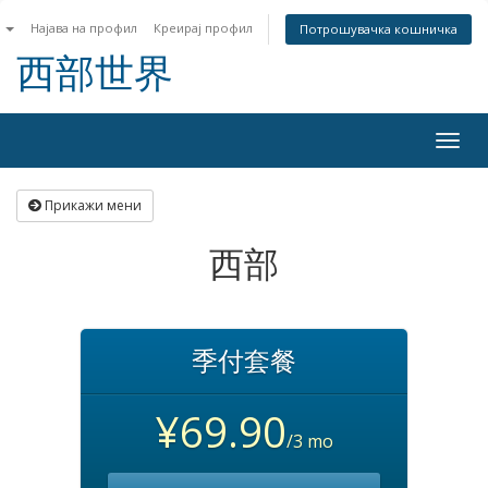
n
Најава на профил
Креирај профил
Потрошувачка кошничка
西部世界
Togg
navig
Прикажи мени
西部
季付套餐
¥69.90
/3 mo