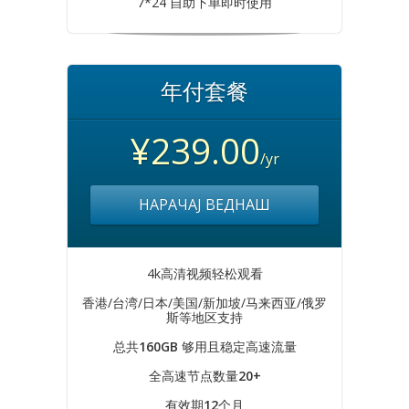
7*24 自助下单即时使用
年付套餐
¥239.00
/yr
НАРАЧАЈ ВЕДНАШ
4k高清视频轻松观看
香港/台湾/日本/美国/新加坡/马来西亚/俄罗
斯等地区支持
总共
160GB
够用且稳定高速流量
全高速节点数量
20+
有效期
12
个月