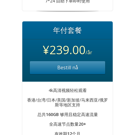
7*24 自助下单即时使用
年付套餐
¥239.00
/år
Bestill nå
4k高清视频轻松观看
香港/台湾/日本/美国/新加坡/马来西亚/俄罗
斯等地区支持
总共
160GB
够用且稳定高速流量
全高速节点数量
20+
有效期
12
个月