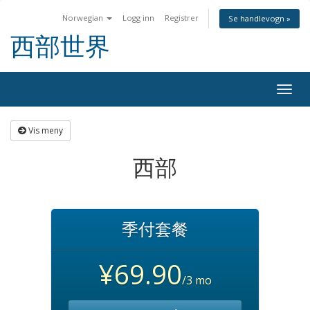
Norwegian
Logg inn
Registrer
Se handlevogn »
西部世界
Togg
navig
Vis meny
西部
季付套餐
¥69.90
/3 mo