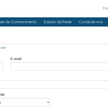
Po
ase de Conhecimento
Estado da Rede
Contacte-nos
icket
E-mail
ade