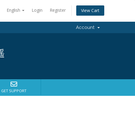
English
Login
Register
View Cart
Account
遥
GET SUPPORT