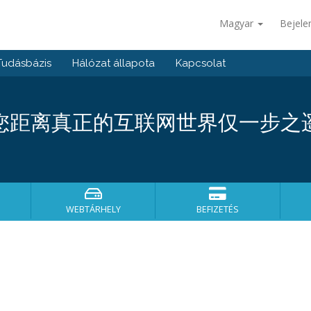
Magyar
Bejele
Tudásbázis
Hálózat állapota
Kapcsolat
您距离真正的互联网世界仅一步之
WEBTÁRHELY
BEFIZETÉS
！