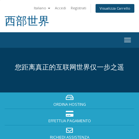
Italiano
Accedi
Registrati
Visualizza Carrello
西部世界
Togg
navig
您距离真正的互联网世界仅一步之遥
ORDINA HOSTING
EFFETTUA PAGAMENTO
RICHIEDI ASSISTENZA