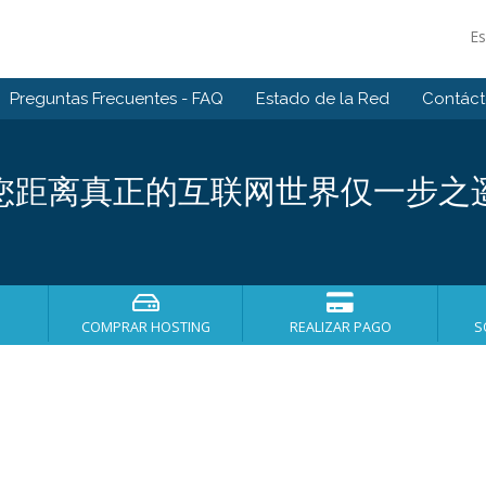
E
Preguntas Frecuentes - FAQ
Estado de la Red
Contác
您距离真正的互联网世界仅一步之
COMPRAR HOSTING
REALIZAR PAGO
S
！