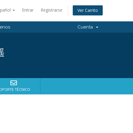
spañol
Entrar
Registrarse
Ver Carrito
tenos
Cuenta
遥
OPORTE TÉCNICO